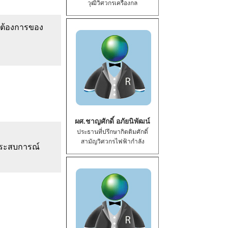
วุฒิวิศวกรเครื่องกล
มต้องการของ
ผศ.ชาญศักดิ์ อภัยนิพัฒน์
ประธานที่ปรึกษากิตติมศักดิ์
สามัญวิศวกรไฟฟ้ากำลัง
ประสบการณ์